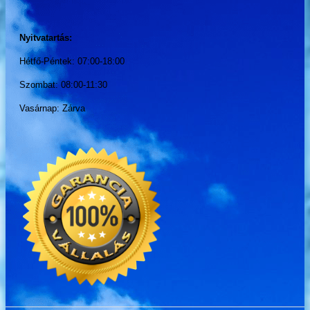
Nyitvatartás:
Hétfő-Péntek: 07:00-18:00
Szombat: 08:00-11:30
Vasárnap: Zárva