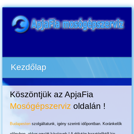
Kezdőlap
Köszöntjük az ApjaFia
Mosógépszerviz
oldalán !
Budapesten
szolgáltatunk, igény szerinti időpontban. Koránkelők
előnyben, akkor együtt kávézunk ! A délután hazatérőktől kis