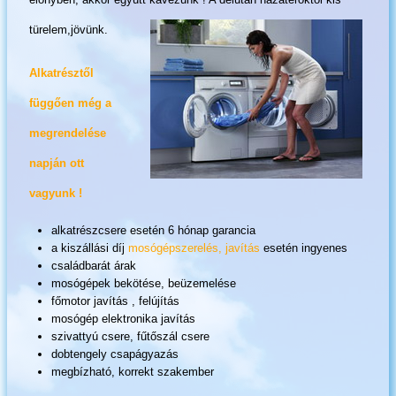
türelem,jövünk.
Alkatrésztől
függően még a
megrendelése
napján ott
vagyunk !
alkatrészcsere esetén 6 hónap garancia
a kiszállási díj
mosógépszerelés, javítás
esetén ingyenes
családbarát árak
mosógépek bekötése, beüzemelése
főmotor javítás , felújítás
mosógép elektronika javítás
szivattyú csere, fűtőszál csere
dobtengely csapágyazás
megbízható, korrekt szakember