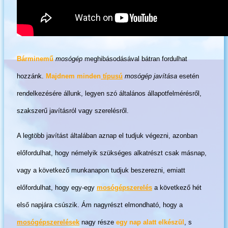
Bárminemű
mosógép
meghibásodásával bátran fordulhat
hozzánk.
Majdnem minden
típusú
mosógép javítása
esetén
rendelkezésére állunk, legyen szó általános állapotfelmérésről,
szakszerű javításról vagy szerelésről.
A legtöbb javítást általában aznap el tudjuk végezni, azonban
előfordulhat, hogy némelyik szükséges alkatrészt csak másnap,
vagy a következő munkanapon tudjuk beszerezni, emiatt
előfordulhat, hogy egy-egy
mosógépszerelés
a következő hét
első napjára csúszik. Ám nagyrészt elmondható, hogy a
mosógépszerelések
nagy része
egy nap alatt elkészül
, s