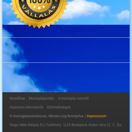
Kezdőlap
Mosógépjavítás
A mosógép szerelő
Hasznos információk
Elérhetőségek
© mosogepszereles.eu. Minden jog fenntartva. |
Impresszum
Nagy Attila Mátyás Ev.
|
Székhely: 1119 Budapest, Andor utca 21. C. Ép.