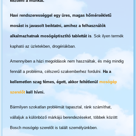
kezdeni a munkát.
Havi rendszerességgel egy üres, magas hőmérsékletű
mosást is javasolt beiktatni, amihez a felhasználók
alkalmazhatnak mosógéptisztító tablettát is
. Sok ilyen termék
kapható az üzletekben, drogériákban.
Amennyiben a házi megoldások nem használtak, és még mindig
fennáll a probléma, célszerű szakemberhez fordulni.
Ha a
kellemetlen szag fémes, égett, akkor feltétlenül
mosógép
szerelőt
kell hívni.
Bármilyen szokatlan problémát tapasztal, ránk számíthat,
vállaljuk a különböző márkájú berendezéseket, többek között
Bosch mosógép szerelőt is talált személyünkben.