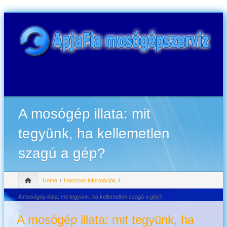
A mosógép illata: mit
tegyünk, ha kellemetlen
szagú a gép?
Home
Hasznos információk
A mosógép illata: mit tegyünk, ha kellemetlen szagú a gép?
A mosógép illata: mit tegyünk, ha