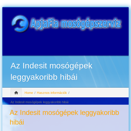
Az Indesit mosógépek
leggyakoribb hibái
Home
Hasznos információk
Az Indesit mosógépek leggyakoribb hibái
Az Indesit mosógépek leggyakoribb
hibái