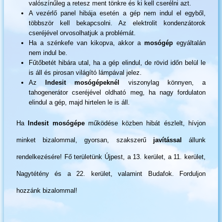
valószínűleg a retesz ment tönkre és ki kell cserélni azt.
A vezérlő panel hibája esetén a gép nem indul el egyből,
többször kell bekapcsolni. Az elektrolit kondenzátorok
cseréjével orvosolhatjuk a problémát.
Ha a szénkefe van kikopva, akkor a
mosógép
egyáltalán
nem indul be.
Fűtőbetét hibára utal, ha a gép elindul, de rövid időn belül le
is áll és pirosan világító lámpával jelez.
Az
Indesit mosógépeknél
viszonylag könnyen, a
tahogenerátor cseréjével oldható meg, ha nagy fordulaton
elindul a gép, majd hirtelen le is áll.
Ha
Indesit mosógépe
működése közben hibát észlelt, hívjon
minket bizalommal, gyorsan, szakszerű
javítással
állunk
rendelkezésére! Fő területünk Újpest, a 13. kerület, a 11. kerület,
Nagytétény és a 22. kerület, valamint Budafok. Forduljon
hozzánk bizalommal!