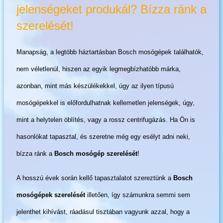
jelenségeket produkál? Bízza ránk a
szerelését!
Manapság, a legtöbb háztartásban Bosch mosógépek találhatók,
nem véletlenül, hiszen az egyik legmegbízhatóbb márka,
azonban, mint más készülékekkel, úgy az ilyen típusú
mosógépekkel is előfordulhatnak kellemetlen jelenségek, úgy,
mint a helytelen öblítés, vagy a rossz centrifugázás. Ha Ön is
hasonlókat tapasztal, és szeretne még egy esélyt adni neki,
bízza ránk a
Bosch mosógép szerelését
!
A hosszú évek során kellő tapasztalatot szereztünk a
Bosch
mosógépek szerelését
illetően, így számunkra semmi sem
jelenthet kihívást, ráadásul tisztában vagyunk azzal, hogy a