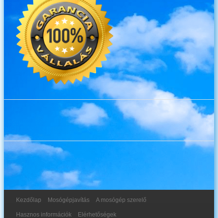
Kezdőlap
Mosógépjavítás
A mosógép szerelő
Hasznos információk
Elérhetőségek