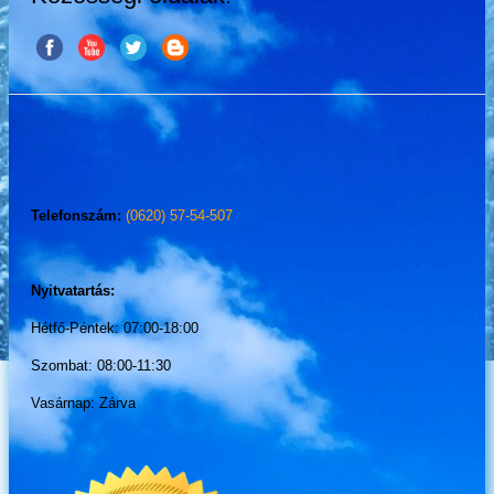
Telefonszám:
(0620) 57-54-507
Nyitvatartás:
Hétfő-Péntek: 07:00-18:00
Szombat: 08:00-11:30
Vasárnap: Zárva