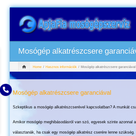
Mosógép alkatrészcsere garanciá
Home
Hasznos információk
Mosógép alkatrészcsere garanciával
Mosógép alkatrészcsere garanciával
Szkeptikus a mosógép alkatrészcserével kapcsolatban? A munkát csap
Amikor mosógép meghibásodásról van szó, egyesek szinte azonnal az ú
választanák, ha csak egy mosógép alkatrész cserére lenne szükség. M