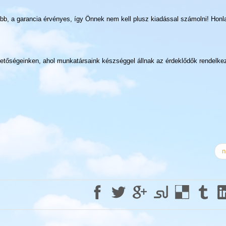
őbb, a garancia érvényes, így Önnek nem kell plusz kiadással számolni! Hon
hetőségeinken, ahol munkatársaink készséggel állnak az érdeklődők rendelke
n