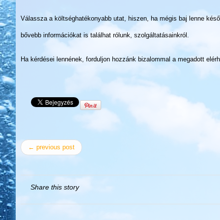
Válassza a költséghatékonyabb utat, hiszen, ha mégis baj lenne kés
bővebb információkat is találhat rólunk, szolgáltatásainkról.
Ha kérdései lennének, forduljon hozzánk bizalommal a megadott elér
← previous post
Share this story