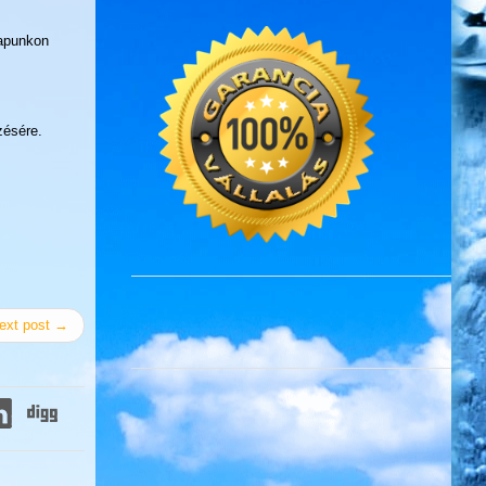
lapunkon
zésére.
ext post →