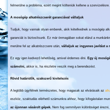
felmerülne a probléma, ezért megint költeniük kellene a szervizelésre.
A mosógép alkatrészcserét garanciával vállaljuk
Tudjuk, hogy vannak olyan emberek, akik kételkednek a mosógép alka
garanciát is biztosítsunk. Ez már önmagában sokat elárul a munkánkr
merülne fel az alkatrészcsere után,
vállaljuk az ingyenes javítást a
Ez egy igen kedvező lehetőség, amivel érdemes élni.
Egy új mosógép
számolni,
akkor is, ha részletre veszik meg a berendezést.
Rövid határidők, szakszerű kivitelezés
A legtöbb ügyfélnek természetes, hogy magasak az elvárásaik az
alk
eszköz, szaktudás elérhető számunkra ahhoz, hogy kifogástalan mu
az újonnan vásárolt gépek.
Nem fog semmilyen különbséget érezni, a 