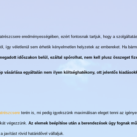
trészcsere eredményességében, ezért fontosnak tartjuk, hogy a szolgáltatá
ól, így véletlenül sem érhetik kényelmetlen helyzetek az embereket. Ha bárm
 megadott időszakon belül, ezáltal spórolhat, nem kell plusz összeget fize
 vásárlása egyáltalán nem ilyen költséghatékony, ott jelentős kiadásokk
atrészcsere
terén is, mi pedig igyekszünk maximálisan eleget tenni az igény
nkát végezzünk.
Az elemek beépítése után a berendezések úgy fognak mű
javítást rövid határidővel vállaljuk.