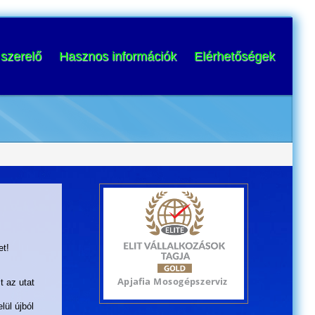
szerelő
Hasznos információk
Elérhetőségek
et!
t az utat
ül újból