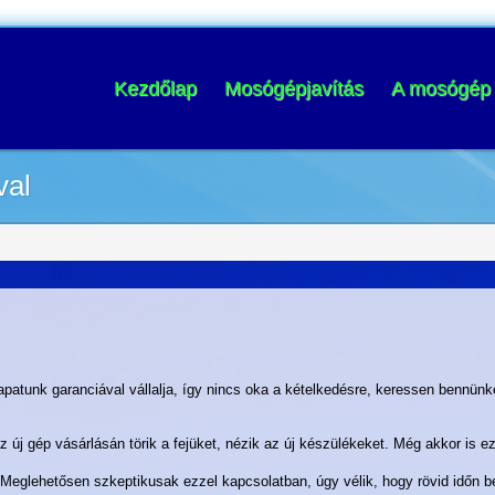
Kezdőlap
Mosógépjavítás
A mosógép 
val
atunk garanciával vállalja, így nincs oka a kételkedésre, keressen bennünk
j gép vásárlásán törik a fejüket, nézik az új készülékeket. Még akkor is ez
eglehetősen szkeptikusak ezzel kapcsolatban, úgy vélik, hogy rövid időn bel