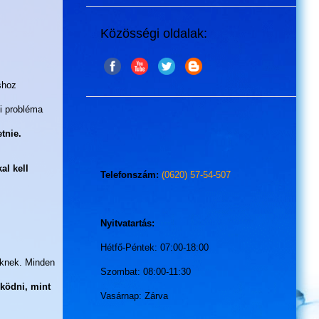
Közösségi oldalak:
shoz
i probléma
tnie.
al kell
Telefonszám:
(0620) 57-54-507
Nyitvatartás:
Hétfő-Péntek: 07:00-18:00
eknek. Minden
Szombat: 08:00-11:30
ködni, mint
Vasárnap: Zárva