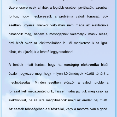
Szerencsére ezek a hibák a legtöbb esetben javíthatók, azonban
fontos, hogy megkeressük a probléma valódi forrását. Sok
esetben ugyanis ilyenkor valójában nem maga az elektronika
hibásodik meg, hanem a mosógépnek valamelyik másik része,
ami hibát okoz az elektronikában is. Mi megkeressük az igazi
hibát, és kijavítjuk a lehető leggyorsabban!
A fentiek miatt fontos, hogy ha
mosógép elektronika
hibát
észlel, jegyezze meg, hogy milyen körülmények között történt a
meghibásodás! Minden esetben először a valódi probléma
forrását kell megszüntetnünk, hiszen hiába javítjuk meg csak az
elektronikát, ha az újra meghibásodik majd az eredeti baj miatt.
Az esetek többségében a fűtőszállal, vagy a motorral van a gond.