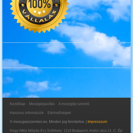
Kezdőlap
Mosógépjavítás
A mosógép szerelő
Hasznos információk
Elérhetőségek
© mosogepszereles.eu. Minden jog fenntartva. |
Impresszum
Nagy Attila Mátyás Ev.
|
Székhely: 1119 Budapest, Andor utca 21. C. Ép.