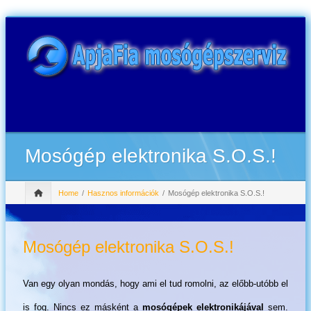
Mosógép elektronika S.O.S.!
Home
Hasznos információk
Mosógép elektronika S.O.S.!
Mosógép elektronika S.O.S.!
Van egy olyan mondás, hogy ami el tud romolni, az előbb-utóbb el
is fog. Nincs ez másként a
mosógépek elektronikájával
sem.