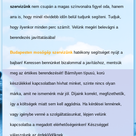
szervizünk
nem csupán a magas színvonalra figyel oda, hanem
arra is, hogy minél rövidebb időn belül tudjunk segíteni. Tudjuk,
hogy ilyenkor minden perc számít. Velünk megéri belevágni a
berendezés javíttatásába!
Budapesten mosógép szervizünk
hatékony segítséget nyújt a
bajban! Keressen bennünket bizalommal a javításhoz, mentsük
meg az értékes berendezését! Bármilyen típusú, korú
készülékkel kapcsolatban hívhat minket, szinte nincs olyan
márka, amit ne ismernénk már jól. Díjaink korrekt, megfizethetők,
így a költségek miatt sem kell aggódnia. Ha kérdései lennének,
vagy igénybe venné a szolgáltatásunkat, lépjen velünk
kapcsolatba a megadott elérhetőségeinken! Készséggel
válaszolunk az érdeklődőknek.