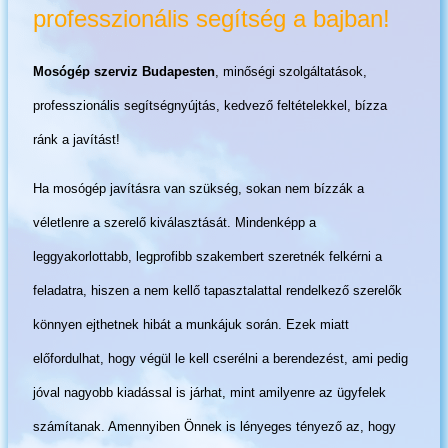
professzionális segítség a bajban!
Mosógép szerviz Budapesten
, minőségi szolgáltatások,
professzionális segítségnyújtás, kedvező feltételekkel, bízza
ránk a javítást!
Ha mosógép javításra van szükség, sokan nem bízzák a
véletlenre a szerelő kiválasztását. Mindenképp a
leggyakorlottabb, legprofibb szakembert szeretnék felkérni a
feladatra, hiszen a nem kellő tapasztalattal rendelkező szerelők
könnyen ejthetnek hibát a munkájuk során. Ezek miatt
előfordulhat, hogy végül le kell cserélni a berendezést, ami pedig
jóval nagyobb kiadással is járhat, mint amilyenre az ügyfelek
számítanak. Amennyiben Önnek is lényeges tényező az, hogy