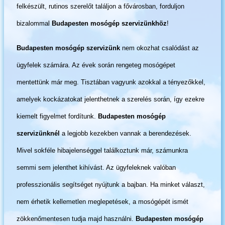
felkészült, rutinos szerelőt találjon a fővárosban, forduljon
bizalommal
Budapesten mosógép szervizünkhöz
!
Budapesten mosógép szervizünk
nem okozhat csalódást az
ügyfelek számára. Az évek során rengeteg mosógépet
mentettünk már meg. Tisztában vagyunk azokkal a tényezőkkel,
amelyek kockázatokat jelenthetnek a szerelés során, így ezekre
kiemelt figyelmet fordítunk.
Budapesten mosógép
szervizünknél
a legjobb kezekben vannak a berendezések.
Mivel sokféle hibajelenséggel találkoztunk már, számunkra
semmi sem jelenthet kihívást. Az ügyfeleknek valóban
professzionális segítséget nyújtunk a bajban. Ha minket választ,
nem érhetik kellemetlen meglepetések, a mosógépét ismét
zökkenőmentesen tudja majd használni.
Budapesten mosógép