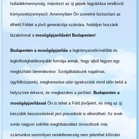
hulladékmennyiség, másrészt az új gépek legyártása rendkívül
környezetszennyező. Amennyiben Ön szeretné biztosítani az
élhető Földet a jövő generációja számára, forduljon hozzánk
bizalommal a
mosógépjavításért Budapesten
!
Budapesten a mosógépjavítás
a legkörnyezetkímélőbb és
legköltséghatékonyabb formája annak, hogy újból legyen egy
megbízható berendezése. Szolgáltatásunk rugalmas,
ügyfélközpontú, megkeresése után igyekszünk rövid időn belül a
helyszínre érkezni, és megkezdeni a javítást.
Budapesten a
mosógépjavítással
Ön is tehet a Föld jövőjéért, és még az új
készülék beszerzésével járó procedúrát is elkerülheti. Az évek
során nagyon sokféle meghibásodást orvosoltunk már,
számunkra semmilyen rendellenesség nem jelenthet kihívást.