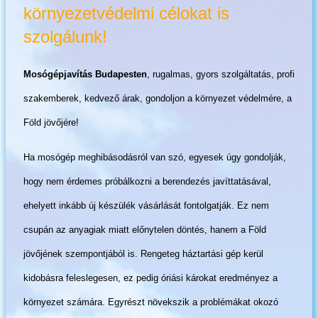
környezetvédelmi célokat is
szolgálunk!
Mosógépjavítás Budapesten
, rugalmas, gyors szolgáltatás, profi
szakemberek, kedvező árak, gondoljon a környezet védelmére, a
Föld jövőjére!
Ha mosógép meghibásodásról van szó, egyesek úgy gondolják,
hogy nem érdemes próbálkozni a berendezés javíttatásával,
ehelyett inkább új készülék vásárlását fontolgatják. Ez nem
csupán az anyagiak miatt előnytelen döntés, hanem a Föld
jövőjének szempontjából is. Rengeteg háztartási gép kerül
kidobásra feleslegesen, ez pedig óriási károkat eredményez a
környezet számára. Egyrészt növekszik a problémákat okozó