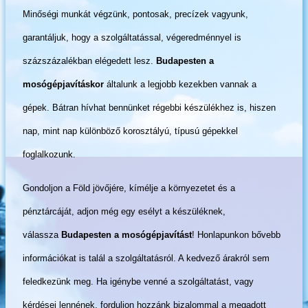
Minőségi munkát végzünk, pontosak, precízek vagyunk,
garantáljuk, hogy a szolgáltatással, végeredménnyel is
százszázalékban elégedett lesz.
Budapesten a
mosógépjavításkor
általunk a legjobb kezekben vannak a
gépek. Bátran hívhat bennünket régebbi készülékhez is, hiszen
nap, mint nap különböző korosztályú, típusú gépekkel
foglalkozunk.
Gondoljon a Föld jövőjére, kímélje a környezetet és a
pénztárcáját, adjon még egy esélyt a készüléknek,
válassza
Budapesten a mosógépjavítást
! Honlapunkon bővebb
információkat is talál a szolgáltatásról. A kedvező árakról sem
feledkezünk meg. Ha igénybe venné a szolgáltatást, vagy
kérdései lennének, forduljon hozzánk bizalommal a megadott