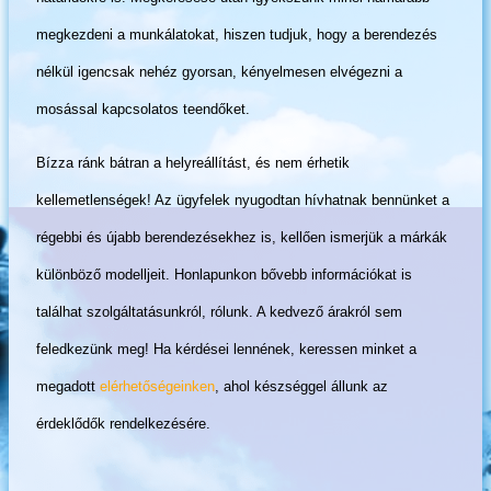
megkezdeni a munkálatokat, hiszen tudjuk, hogy a berendezés
nélkül igencsak nehéz gyorsan, kényelmesen elvégezni a
mosással kapcsolatos teendőket.
Bízza ránk bátran a helyreállítást, és nem érhetik
kellemetlenségek! Az ügyfelek nyugodtan hívhatnak bennünket a
régebbi és újabb berendezésekhez is, kellően ismerjük a márkák
különböző modelljeit. Honlapunkon bővebb információkat is
találhat szolgáltatásunkról, rólunk. A kedvező árakról sem
feledkezünk meg! Ha kérdései lennének, keressen minket a
megadott
elérhetőségeinken
, ahol készséggel állunk az
érdeklődők rendelkezésére.