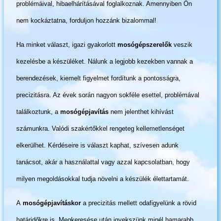
problémáival, hibaelhárításával foglalkoznak. Amennyiben Ön
nem kockáztatna, forduljon hozzánk bizalommal!
Ha minket választ, igazi gyakorlott
mosógépszerelők
veszik
kezelésbe a készüléket. Nálunk a legjobb kezekben vannak a
berendezések, kiemelt figyelmet fordítunk a pontosságra,
precizitásra. Az évek során nagyon sokféle esettel, problémával
találkoztunk, a
mosógépjavítás
nem jelenthet kihívást
számunkra. Valódi szakértőkkel rengeteg kellemetlenséget
elkerülhet. Kérdéseire is választ kaphat, szívesen adunk
tanácsot, akár a használattal vagy azzal kapcsolatban, hogy
milyen megoldásokkal tudja növelni a készülék élettartamát.
A
mosógépjavításkor
a precizitás mellett odafigyelünk a rövid
határidőkre is. Megkeresése után igyekszünk minél hamarabb