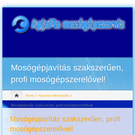
Mosógépjavítás szakszerűen,
profi mosógépszerelővel!
Home
Hasznos információk
Mosógépjavítás szakszerűen, profi mosógépszerelővel!
Mosógépjavítás szakszerűen, profi
mosógépszerelővel!