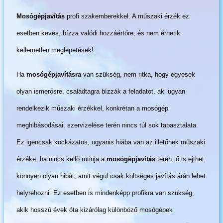
Mosógépjavítás
profi szakemberekkel. A műszaki érzék ez
esetben kevés, bízza valódi hozzáértőre, és nem érhetik
kellemetlen meglepetések!
Ha
mosógépjavításra
van szükség, nem ritka, hogy egyesek
olyan ismerősre, családtagra bízzák a feladatot, aki ugyan
rendelkezik műszaki érzékkel, konkrétan a mosógép
meghibásodásai, szervizelése terén nincs túl sok tapasztalata.
Ez igencsak kockázatos, ugyanis hiába van az illetőnek műszaki
érzéke, ha nincs kellő rutinja a
mosógépjavítás
terén, ő is ejthet
könnyen olyan hibát, amit végül csak költséges javítás árán lehet
helyrehozni. Ez esetben is mindenképp profikra van szükség,
akik hosszú évek óta kizárólag különböző mosógépek