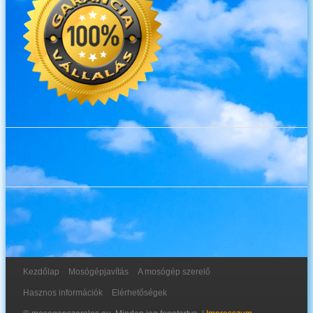
Kezdőlap
Mosógépjavítás
A mosógép szerelő
Hasznos információk
Elérhetőségek