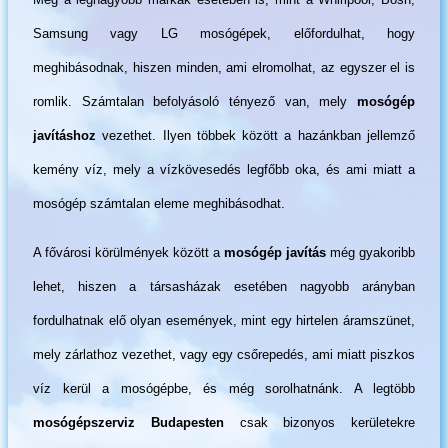
Samsung vagy LG mosógépek, előfordulhat, hogy
meghibásodnak, hiszen minden, ami elromolhat, az egyszer el is
romlik. Számtalan befolyásoló tényező van, mely
mosógép
javításhoz
vezethet. Ilyen többek között a hazánkban jellemző
kemény víz, mely a vízkövesedés legfőbb oka, és ami miatt a
mosógép számtalan eleme meghibásodhat.
A fővárosi körülmények között a
mosógép javítás
még gyakoribb
lehet, hiszen a társasházak esetében nagyobb arányban
fordulhatnak elő olyan események, mint egy hirtelen áramszünet,
mely zárlathoz vezethet, vagy egy csőrepedés, ami miatt piszkos
víz kerül a mosógépbe, és még sorolhatnánk. A legtöbb
mosógépszerviz Budapesten
csak bizonyos kerületekre