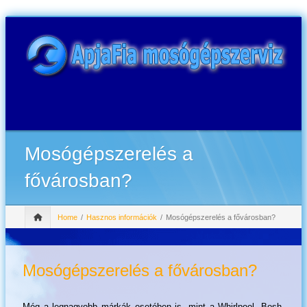
Mosógépszerelés a
fővárosban?
Home
Hasznos információk
Mosógépszerelés a fővárosban?
Mosógépszerelés a fővárosban?
Még a legnagyobb márkák esetében is, mint a Whirlpool, Bosh,