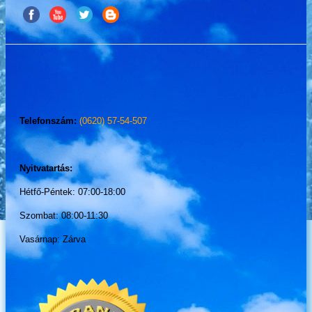
Telefonszám:
(0620) 57-54-507
Nyitvatartás:
Hétfő-Péntek: 07:00-18:00
Szombat: 08:00-11:30
Vasárnap: Zárva