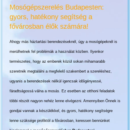
Mosógépszerelés Budapesten:
gyors, hatékony segítség a
fővárosban élők számára!
Ahogy más háztartási berendezéseknél, úgy a mosógépeknél is
merülhetnek fel problémák a használat közben. Ilyenkor
természetes, hogy az emberek közül sokan mihamarabb
szeretnék megtalálni a megfelelő szakembert a szereléshez,
ugyanis a berendezések nélkül igencsak időigényessé,
fáradtságossá válna a mosás. Ez esetben az otthoni feladatok
többi részét nagyon nehéz lenne elvégezni. Amennyiben Önnek is
gondjai vannak a készülékkel, és gyors, hatékony segítségre
lenne szüksége profiktól a fővárosban, keressen bennünket