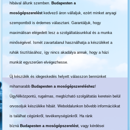
hibával állunk szemben.
Budapesten a
mosógépszerelést
kedvező áron vállaljuk, ezért minket anyagi
szempontból is érdemes választani. Garantáljuk, hogy
maximálisan elégedett lesz a szolgáltatásunkkal és a munka
minőségével. Ismét zavartalanul használhatja a készüléket a
ruhák tisztításához, így nincs akadálya annak, hogy a házi
munkát egyszerűen elvégezhesse.
Új készülék és idegeskedés helyett válasszon bennünket
mihamarabb
Budapesten a mosógépszereléshez
!
Ügyfélközpontú, rugalmas, megbízható szolgáltatás keretein belül
orvosoljuk készüléke hibáit. Weboldalunkon bővebb információkat
is találhat cégünkről, tevékenységünkről. Ha ránk
bízná
Budapesten a mosógépszerelést
, vagy kérdései