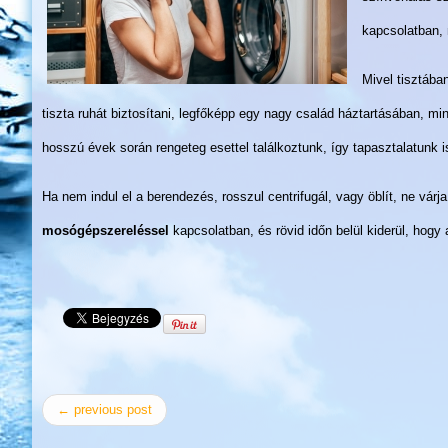
kapcsolatban, 
Mivel tisztába
tiszta ruhát biztosítani, legfőképp egy nagy család háztartásában, mi
hosszú évek során rengeteg esettel találkoztunk, így tapasztalatun
Ha nem indul el a berendezés, rosszul centrifugál, vagy öblít, ne vá
mosógépszereléssel
kapcsolatban, és rövid időn belül kiderül, hogy
← previous post