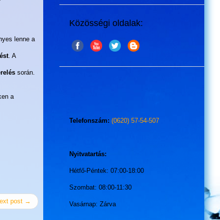
Közösségi oldalak:
nyes lenne a
ést
. A
relés
során.
ken a
Telefonszám:
(0620) 57-54-507
Nyitvatartás:
Hétfő-Péntek: 07:00-18:00
Szombat: 08:00-11:30
ext post →
Vasárnap: Zárva