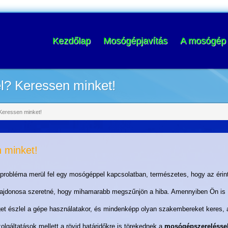
Kezdőlap
Mosógépjavítás
A mosógép 
l? Keressen minket!
Keressen minket!
 minket!
probléma merül fel egy mosógéppel kapcsolatban, természetes, hogy az érint
lajdonosa szeretné, hogy mihamarabb megszűnjön a hiba. Amennyiben Ön is
et észlel a gépe használatakor, és mindenképp olyan szakembereket keres, 
olgáltatások mellett a rövid határidőkre is törekednek a
mosógépszerelésse