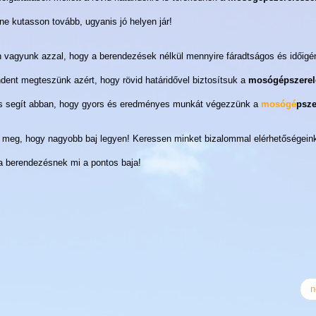
ne kutasson tovább, ugyanis jó helyen jár!
n vagyunk azzal, hogy a berendezések nélkül mennyire fáradtságos és időigé
ndent megteszünk azért, hogy rövid határidővel biztosítsuk a
mosógépszerel
k is segít abban, hogy gyors és eredményes munkát végezzünk a
mosógé
psze
rja meg, hogy nagyobb baj legyen! Keressen minket bizalommal elérhetőségein
 a berendezésnek mi a pontos baja!
n