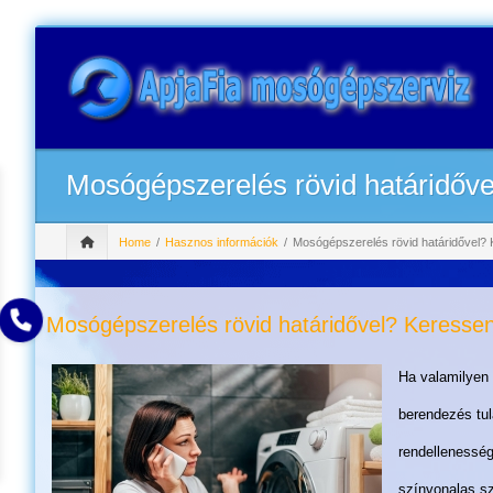
Mosógépszerelés rövid határidőve
Home
Hasznos információk
Mosógépszerelés rövid határidővel? 
Mosógépszerelés rövid határidővel? Keressen
Ha valamilyen 
berendezés tu
rendellenesség
színvonalas sz