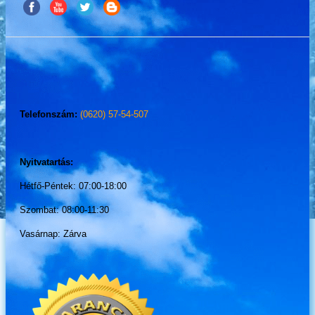
Telefonszám:
(0620) 57-54-507
Nyitvatartás:
Hétfő-Péntek: 07:00-18:00
Szombat: 08:00-11:30
Vasárnap: Zárva