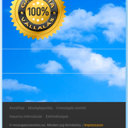
Kezdőlap
Mosógépjavítás
A mosógép szerelő
Hasznos információk
Elérhetőségek
© mosogepszereles.eu. Minden jog fenntartva. |
Impresszum