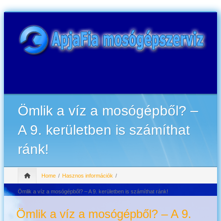
Ömlik a víz a mosógépből? –
A 9. kerületben is számíthat
ránk!
Home
Hasznos információk
Ömlik a víz a mosógépből? – A 9. kerületben is számíthat ránk!
Ömlik a víz a mosógépből? – A 9.