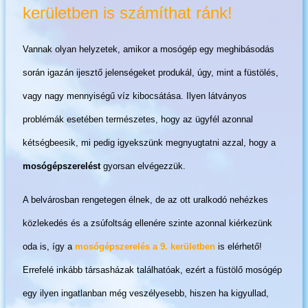
kerületben is számíthat ránk!
Vannak olyan helyzetek, amikor a mosógép egy meghibásodás
során igazán ijesztő jelenségeket produkál, úgy, mint a füstölés,
vagy nagy mennyiségű víz kibocsátása. Ilyen látványos
problémák esetében természetes, hogy az ügyfél azonnal
kétségbeesik, mi pedig igyekszünk megnyugtatni azzal, hogy a
mosógépszerelést
gyorsan elvégezzük.
A belvárosban rengetegen élnek, de az ott uralkodó nehézkes
közlekedés és a zsúfoltság ellenére szinte azonnal kiérkezünk
oda is, így a
mosógépszerelés a 9. kerületben
is elérhető!
Errefelé inkább társasházak találhatóak, ezért a füstölő mosógép
egy ilyen ingatlanban még veszélyesebb, hiszen ha kigyullad,