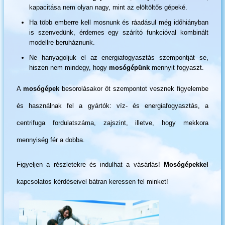
kapacitása nem olyan nagy, mint az elöltöltős gépeké.
Ha több emberre kell mosnunk és ráadásul még időhiányban
is szenvedünk, érdemes egy szárító funkcióval kombinált
modellre beruháznunk.
Ne hanyagoljuk el az energiafogyasztás szempontját se,
hiszen nem mindegy, hogy
mosógépünk
mennyit fogyaszt.
A
mosógépek
besorolásakor öt szempontot vesznek figyelembe
és használnak fel a gyártók: víz- és energiafogyasztás, a
centrifuga fordulatszáma, zajszint, illetve, hogy mekkora
mennyiség fér a dobba.
Figyeljen a részletekre és indulhat a vásárlás!
Mosógépekkel
kapcsolatos kérdéseivel bátran keressen fel minket!