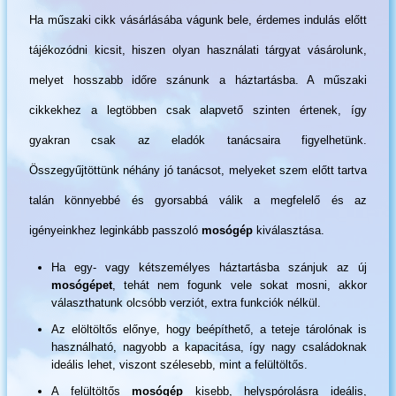
Ha műszaki cikk vásárlásába vágunk bele, érdemes indulás előtt
tájékozódni kicsit, hiszen olyan használati tárgyat vásárolunk,
melyet hosszabb időre szánunk a háztartásba. A műszaki
cikkekhez a legtöbben csak alapvető szinten értenek, így
gyakran csak az eladók tanácsaira figyelhetünk.
Összegyűjtöttünk néhány jó tanácsot, melyeket szem előtt tartva
talán könnyebbé és gyorsabbá válik a megfelelő és az
igényeinkhez leginkább passzoló
mosógép
kiválasztása.
Ha egy- vagy kétszemélyes háztartásba szánjuk az új
mosógépet
, tehát nem fogunk vele sokat mosni, akkor
választhatunk olcsóbb verziót, extra funkciók nélkül.
Az elöltöltős előnye, hogy beépíthető, a teteje tárolónak is
használható, nagyobb a kapacitása, így nagy családoknak
ideális lehet, viszont szélesebb, mint a felültöltős.
A felültöltős
mosógép
kisebb, helyspórolásra ideális,